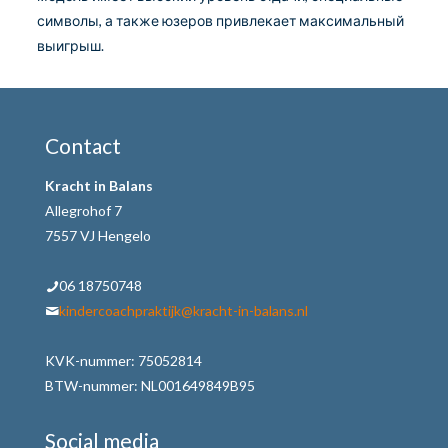
символы, а также юзеров привлекает максимальный
выигрыш.
Contact
Kracht in Balans
Allegrohof 7
7557 VJ Hengelo
06 18750748
kindercoachpraktijk@kracht-in-balans.nl
KVK-nummer: 75052814
BTW-nummer: NL001649849B95
Social media