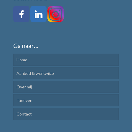
Ga naar…
Home
Aanbod & werkwijze
Over mij
Kindercoaching
Tarieven
Ik Leer Leren
Contact
Plannen en uitvoeren
Motivatie verhogen