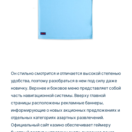
Он стильно смотрится и отличается высокой степенью
удобства, поэтому разобраться в нем под силу даже
новичку. Верхнее и боковое меню представляет собой
часть навигационной системы. Вверху главной
страницы расположены рекламные баннеры,
информирующие о новых акционных предложениях и
отдельных категориях азартных развлечений.
Официальный сайт казино обеспечивает геймеру