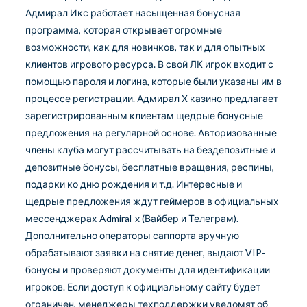
Адмирал Икс работает насыщенная бонусная
программа, которая открывает огромные
возможности, как для новичков, так и для опытных
клиентов игрового ресурса. В свой ЛК игрок входит с
помощью пароля и логина, которые были указаны им в
процессе регистрации. Адмирал Х казино предлагает
зарегистрированным клиентам щедрые бонусные
предложения на регулярной основе. Авторизованные
члены клуба могут рассчитывать на бездепозитные и
депозитные бонусы, бесплатные вращения, респины,
подарки ко дню рождения и т.д. Интересные и
щедрые предложения ждут геймеров в официальных
мессенджерах Admiral-x (Вайбер и Телеграм).
Дополнительно операторы саппорта вручную
обрабатывают заявки на снятие денег, выдают VIP-
бонусы и проверяют документы для идентификации
игроков. Если доступ к официальному сайту будет
ограничен, менеджеры техподдержки уведомят об