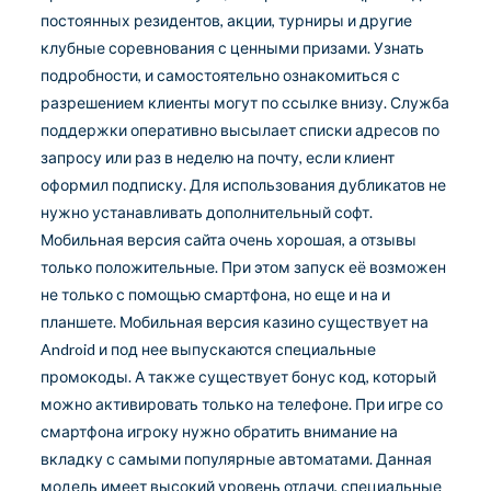
постоянных резидентов, акции, турниры и другие
клубные соревнования с ценными призами. Узнать
подробности, и самостоятельно ознакомиться с
разрешением клиенты могут по ссылке внизу. Служба
поддержки оперативно высылает списки адресов по
запросу или раз в неделю на почту, если клиент
оформил подписку. Для использования дубликатов не
нужно устанавливать дополнительный софт.
Мобильная версия сайта очень хорошая, а отзывы
только положительные. При этом запуск её возможен
не только с помощью смартфона, но еще и на и
планшете. Мобильная версия казино существует на
Android и под нее выпускаются специальные
промокоды. А также существует бонус код, который
можно активировать только на телефоне. При игре со
смартфона игроку нужно обратить внимание на
вкладку с самыми популярные автоматами. Данная
модель имеет высокий уровень отдачи, специальные