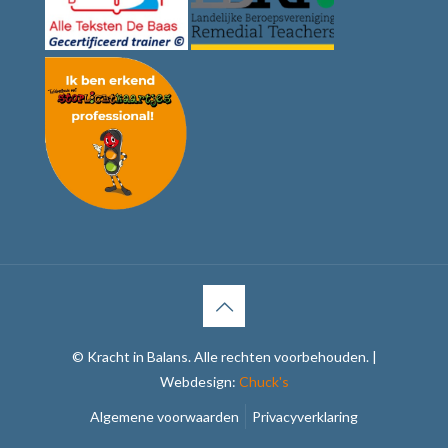
© Kracht in Balans. Alle rechten voorbehouden. |
Webdesign:
Chuck's
Algemene voorwaarden
Privacyverklaring