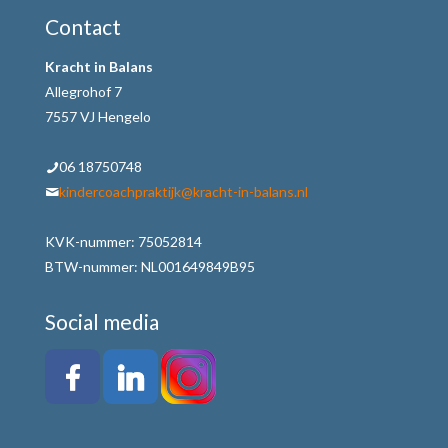
Contact
Kracht in Balans
Allegrohof 7
7557 VJ Hengelo
06 18750748
kindercoachpraktijk@kracht-in-balans.nl
KVK-nummer: 75052814
BTW-nummer: NL001649849B95
Social media