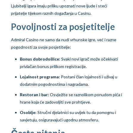
Ljubitelji igara imaju priliku upoznati nove ljude i steći
prijatelje tijekom raznih događanja u Casinu.
Povoljnosti za posjetitelje
Admiral Casino ne samo da nudi vrhunske igre, već i razne
pogodnosti za svoje posjetitelje:
Bonus dobrodošlice:
Svaki novi igrač može očekivati
privlačan bonus prilikom registracije.
Lojalnost programa:
Postani član lojalnosti i uživaj u
dodatnim pogodnostima i nagradama.
Restoran i bar:
Osvježite se raznolikom ponudom pića i
hrane koja će zadovoljiti sve prohtjeve.
Osoblje:
Stručni djelatnici su uvijek tu da pomognu i
savjetuju, osiguravajući ugodnu atmosferu.