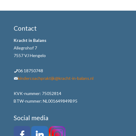
Contact
Kracht in Balans
Allegrohof 7
7557 VJ Hengelo
06 18750748
kindercoachpraktijk@kracht-in-balans.nl
KVK-nummer: 75052814
BTW-nummer: NL001649849B95
Social media