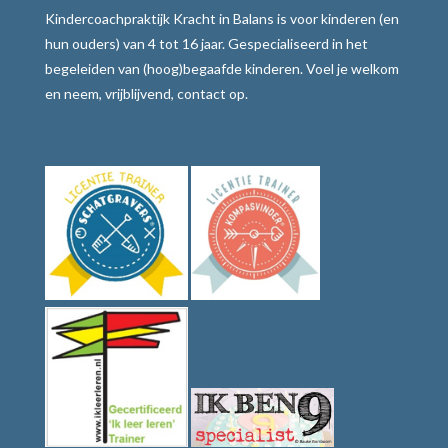
Kindercoachpraktijk Kracht in Balans is voor kinderen (en
Werkwijze
hun ouders) van 4 tot 16 jaar. Gespecialiseerd in het
begeleiden van (hoog)begaafde kinderen. Voel je welkom
Alle teksten de baas
en neem, vrijblijvend, contact op.
Tafelmethode met stoplichtkaartjes