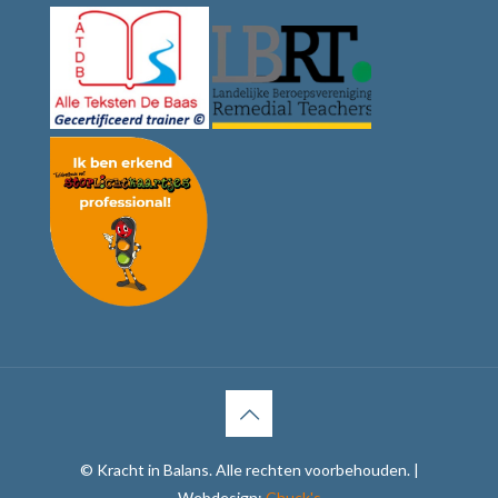
© Kracht in Balans. Alle rechten voorbehouden. |
Webdesign:
Chuck's