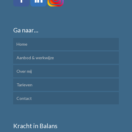
Ga naar…
Home
Aanbod & werkwijze
Over mij
Kindercoaching
Tarieven
Ik Leer Leren
Contact
Plannen en uitvoeren
Motivatie verhogen
Kracht in Balans
Weerbaar communiceren