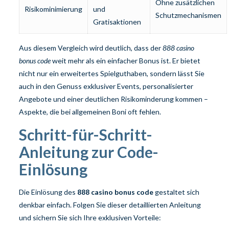
Ohne zusätzlichen
Risikominimierung
und
Schutzmechanismen
Gratisaktionen
Aus diesem Vergleich wird deutlich, dass der
888 casino
bonus code
weit mehr als ein einfacher Bonus ist. Er bietet
nicht nur ein erweitertes Spielguthaben, sondern lässt Sie
auch in den Genuss exklusiver Events, personalisierter
Angebote und einer deutlichen Risikominderung kommen –
Aspekte, die bei allgemeinen Boni oft fehlen.
Schritt-für-Schritt-
Anleitung zur Code-
Einlösung
Die Einlösung des
888 casino bonus code
gestaltet sich
denkbar einfach. Folgen Sie dieser detaillierten Anleitung
und sichern Sie sich Ihre exklusiven Vorteile: