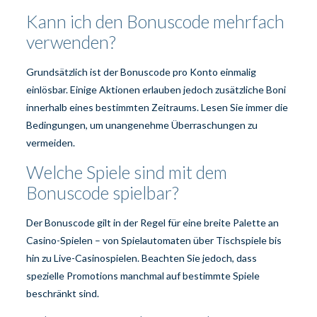
Kann ich den Bonuscode mehrfach
verwenden?
Grundsätzlich ist der Bonuscode pro Konto einmalig
einlösbar. Einige Aktionen erlauben jedoch zusätzliche Boni
innerhalb eines bestimmten Zeitraums. Lesen Sie immer die
Bedingungen, um unangenehme Überraschungen zu
vermeiden.
Welche Spiele sind mit dem
Bonuscode spielbar?
Der Bonuscode gilt in der Regel für eine breite Palette an
Casino-Spielen – von Spielautomaten über Tischspiele bis
hin zu Live-Casinospielen. Beachten Sie jedoch, dass
spezielle Promotions manchmal auf bestimmte Spiele
beschränkt sind.