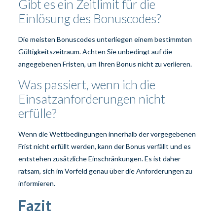
Gibt es ein Zeitlimit für die
Einlösung des Bonuscodes?
Die meisten Bonuscodes unterliegen einem bestimmten
Gültigkeitszeitraum. Achten Sie unbedingt auf die
angegebenen Fristen, um Ihren Bonus nicht zu verlieren.
Was passiert, wenn ich die
Einsatzanforderungen nicht
erfülle?
Wenn die Wettbedingungen innerhalb der vorgegebenen
Frist nicht erfüllt werden, kann der Bonus verfällt und es
entstehen zusätzliche Einschränkungen. Es ist daher
ratsam, sich im Vorfeld genau über die Anforderungen zu
informieren.
Fazit