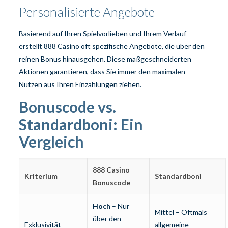
Personalisierte Angebote
Basierend auf Ihren Spielvorlieben und Ihrem Verlauf
erstellt 888 Casino oft spezifische Angebote, die über den
reinen Bonus hinausgehen. Diese maßgeschneiderten
Aktionen garantieren, dass Sie immer den maximalen
Nutzen aus Ihren Einzahlungen ziehen.
Bonuscode vs.
Standardboni: Ein
Vergleich
888 Casino
Kriterium
Standardboni
Bonuscode
Hoch
– Nur
Mittel – Oftmals
über den
Exklusivität
allgemeine