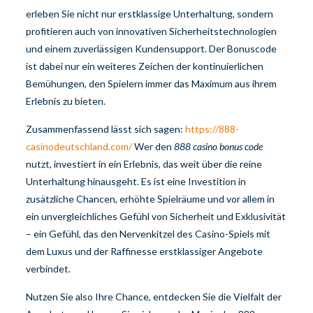
erleben Sie nicht nur erstklassige Unterhaltung, sondern
profitieren auch von innovativen Sicherheitstechnologien
und einem zuverlässigen Kundensupport. Der Bonuscode
ist dabei nur ein weiteres Zeichen der kontinuierlichen
Bemühungen, den Spielern immer das Maximum aus ihrem
Erlebnis zu bieten.
Zusammenfassend lässt sich sagen:
https://888-
casinodeutschland.com/
Wer den
888 casino bonus code
nutzt, investiert in ein Erlebnis, das weit über die reine
Unterhaltung hinausgeht. Es ist eine Investition in
zusätzliche Chancen, erhöhte Spielräume und vor allem in
ein unvergleichliches Gefühl von Sicherheit und Exklusivität
– ein Gefühl, das den Nervenkitzel des Casino-Spiels mit
dem Luxus und der Raffinesse erstklassiger Angebote
verbindet.
Nutzen Sie also Ihre Chance, entdecken Sie die Vielfalt der