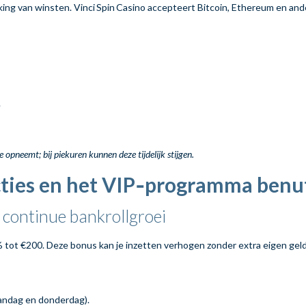
erking van winsten. Vinci Spin Casino accepteert Bitcoin, Ethereum en an
.
 opneemt; bij piekuren kunnen deze tijdelijk stijgen.
acties en het VIP‑programma benu
 continue bankrollgroei
 tot €200. Deze bonus kan je inzetten verhogen zonder extra eigen geld
aandag en donderdag).