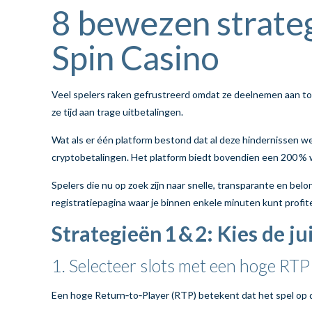
8 bewezen strateg
Spin Casino
Veel spelers raken gefrustreerd omdat ze deelnemen aan toer
ze tijd aan trage uitbetalingen.
Wat als er één platform bestond dat al deze hindernissen we
cryptobetalingen. Het platform biedt bovendien een 200 % w
Spelers die nu op zoek zijn naar snelle, transparante en bel
registratiepagina waar je binnen enkele minuten kunt prof
Strategieën 1 & 2: Kies de 
1. Selecteer slots met een hoge RTP e
Een hoge Return‑to‑Player (RTP) betekent dat het spel op de