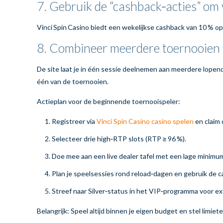
7. Gebruik de “cashback‑acties” om 
Vinci Spin Casino biedt een wekelijkse cashback van 10 % op 
8. Combineer meerdere toernooien t
De site laat je in één sessie deelnemen aan meerdere lopend
één van de toernooien.
Actieplan voor de beginnende toernooispeler:
Registreer via
Vinci Spin Casino casino spelen
en claim
Selecteer drie high‑RTP slots (RTP ≥ 96 %).
Doe mee aan een live dealer tafel met een lage minimum
Plan je speelsessies rond reload‑dagen en gebruik de c
Streef naar Silver‑status in het VIP‑programma voor ex
Belangrijk: Speel altijd binnen je eigen budget en stel limie