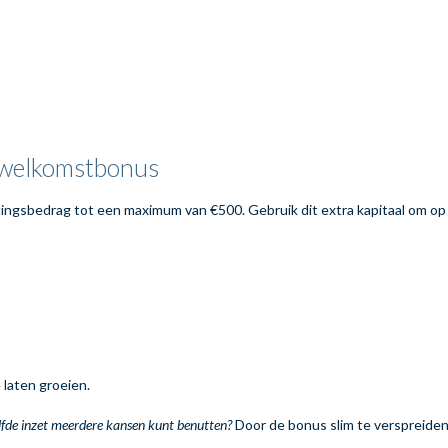
% welkomstbonus
ingsbedrag tot een maximum van €500. Gebruik dit extra kapitaal om op 
 laten groeien.
elfde inzet meerdere kansen kunt benutten?
Door de bonus slim te verspreiden,