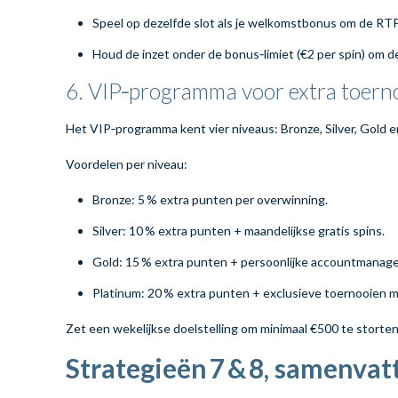
Speel op dezelfde slot als je welkomstbonus om de RTP
Houd de inzet onder de bonus‑limiet (€2 per spin) om 
6. VIP‑programma voor extra toer
Het VIP‑programma kent vier niveaus: Bronze, Silver, Gold 
Voordelen per niveau:
Bronze: 5 % extra punten per overwinning.
Silver: 10 % extra punten + maandelijkse gratis spins.
Gold: 15 % extra punten + persoonlijke accountmanage
Platinum: 20 % extra punten + exclusieve toernooien m
Zet een wekelijkse doelstelling om minimaal €500 te storten,
Strategieën 7 & 8, samenvat