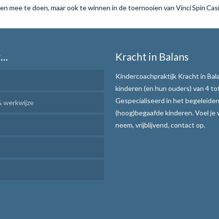
en mee te doen, maar ook te winnen in de toernooien van Vinci Spin Casi
r…
Kracht in Balans
Kindercoachpraktijk Kracht in Bala
kinderen (en hun ouders) van 4 tot
Gespecialiseerd in het begeleide
 werkwijze
(hoog)begaafde kinderen. Voel je
rcoaching
neem, vrijblijvend, contact op.
r Leren
en en uitvoeren
atie verhogen
aar communiceren