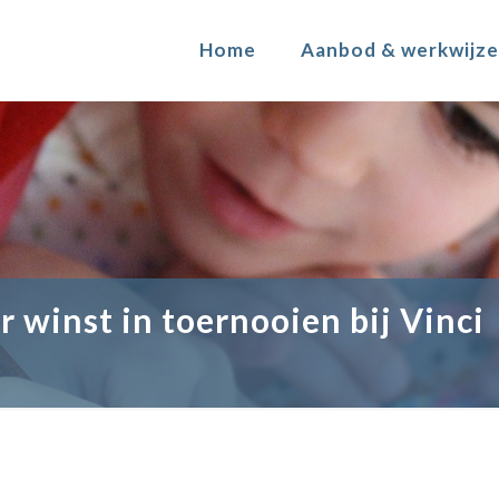
Home
Aanbod & werkwijze
 winst in toernooien bij Vinci