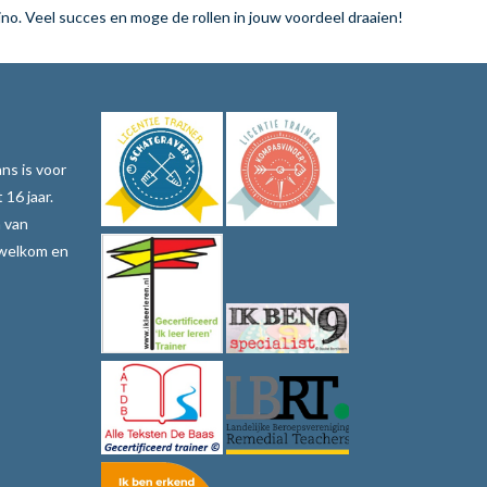
no. Veel succes en moge de rollen in jouw voordeel draaien!
ns is voor
 16 jaar.
n van
 welkom en