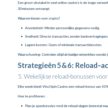
Een groot obstakel in veel online casino’s is de trage verw
30 minuten ontvangt.
Waarom kiezen voor crypto?
Anonimiteit: Minder persoonlijke gegevens nodig.
Snelheid: Directe transacties zonder bankvertragingen
Lagere kosten: Geen of minimale transactiekosten.
Waarschuwing:
Controleer altijd de huidige netwerkfees voordat je
Strategieën 5 & 6: Reload‑
5. Wekelijkse reload‑bonussen voor
Elke week biedt Vinci Spin Casino een reload‑bonus van 50 %
Hoe te profiteren:
Plan je speelsessies rond de reload‑dagen (meestal m