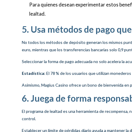
Para quienes desean experimentar estos benefi
lealtad.
5. Usa métodos de pago que
No todos los métodos de depósito generan los mismos puntos
euro, mientras que los transferencias bancarias solo 0,9 pun
Seleccionar la forma de pago adecuada no solo acelera la ac
Estadística:
El 78 % de los usuarios que utilizan monederos 
Asimismo, Magius Casino ofrece un bono de bienvenida en pag
6. Juega de forma responsab
El programa de lealtad es una herramienta de recompensa, no
control.
Establecer un límite de pérdidas diario ayuda a mantener la d