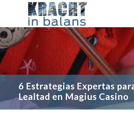
6 Estrategias Expertas pa
Lealtad en Magius Casino