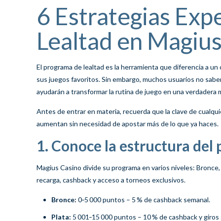
6 Estrategias Exp
Lealtad en Magius
El programa de lealtad es la herramienta que diferencia a u
sus juegos favoritos. Sin embargo, muchos usuarios no saben
ayudarán a transformar la rutina de juego en una verdader
Antes de entrar en materia, recuerda que la clave de cualqui
aumentan sin necesidad de apostar más de lo que ya haces.
1. Conoce la estructura del
Magius Casino divide su programa en varios niveles: Bronce,
recarga, cashback y acceso a torneos exclusivos.
Bronce:
0‑5 000 puntos – 5 % de cashback semanal.
Plata:
5 001‑15 000 puntos – 10 % de cashback y giros 