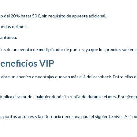
del 20 % hasta 50 €, sin requisito de apuesta adicional.
nedas del mes.
tantánea.
es de un evento de multiplicador de puntos, ya que los premios suelen r
beneficios VIP
 abre un abanico de ventajas que van más allá del cashback. Entre ellas de
plica el valor de cualquier depósito realizado durante el mes. Por ejemplo
puntos actuales y la diferencia necesaria para el siguiente nivel. Así, 