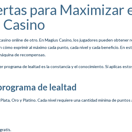
ertas para Maximizar 
 Casino
n casino online de otro. En Magius Casino, los jugadores pueden obtene
 cómo exprimir al máximo cada punto, cada nivel y cada beneficio. En est
a máquina de recompensas.
er programa de lealtad es la constancia y el conocimiento. Si aplicas est
 programa de lealtad
 Plata, Oro y Platino. Cada nivel requiere una cantidad mínima de punto
gratis.