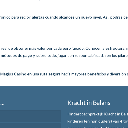
ónico para recibir alertas cuando alcances un nuevo nivel. Así, podrás cel
 real de obtener más valor por cada euro jugado. Conocer la estructura,
 métodos de pago y, sobre todo, jugar con responsabilidad, son los pilar
 Magius Casino en una ruta segura hacia mayores beneficios y diversión s
r…
Kracht in Balans
Kindercoachpraktijk Kracht in Bala
kinderen (en hun ouders) van 4 tot