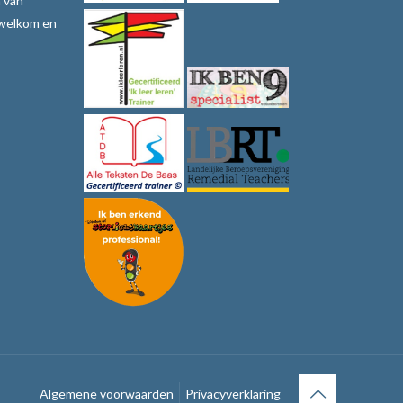
n van
 welkom en
Algemene voorwaarden
Privacyverklaring