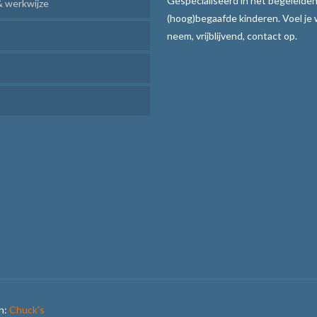
Gespecialiseerd in het begeleide
 werkwijze
(hoog)begaafde kinderen. Voel je
rcoaching
neem, vrijblijvend, contact op.
r Leren
en en uitvoeren
atie verhogen
aar communiceren
ijze
teksten de baas
methode met stoplichtkaartjes
n:
Chuck's