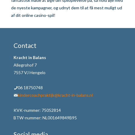
fantastisk måde at øge din spiloplevelse på, så hold øje med
de nyeste kampagner, og udnyt dem til at få mest muligt ud
af dit online casino-spil!
Contact
Kracht in Balans
Allegrohof 7
7557 VJ Hengelo
06 18750748
kindercoachpraktijk@kracht-in-balans.nl
KVK-nummer: 75052814
BTW-nummer: NL001649849B95
Social media