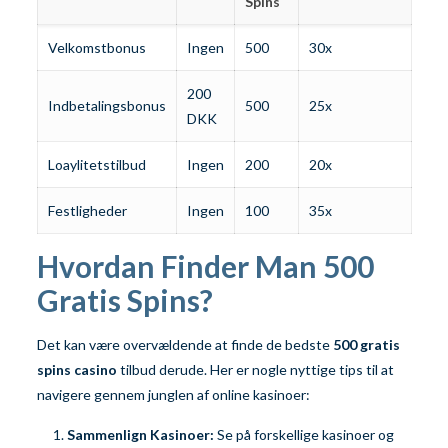
Spins
Velkomstbonus
Ingen
500
30x
200
Indbetalingsbonus
500
25x
DKK
Loaylitetstilbud
Ingen
200
20x
Festligheder
Ingen
100
35x
Hvordan Finder Man 500
Gratis Spins?
Det kan være overvældende at finde de bedste
500 gratis
spins casino
tilbud derude. Her er nogle nyttige tips til at
navigere gennem junglen af online kasinoer:
Sammenlign Kasinoer:
Se på forskellige kasinoer og