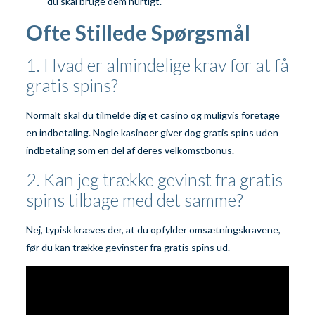
du skal bruge dem hurtigt.
Ofte Stillede Spørgsmål
1. Hvad er almindelige krav for at få
gratis spins?
Normalt skal du tilmelde dig et casino og muligvis foretage
en indbetaling. Nogle kasinoer giver dog gratis spins uden
indbetaling som en del af deres velkomstbonus.
2. Kan jeg trække gevinst fra gratis
spins tilbage med det samme?
Nej, typisk kræves der, at du opfylder omsætningskravene,
før du kan trække gevinster fra gratis spins ud.