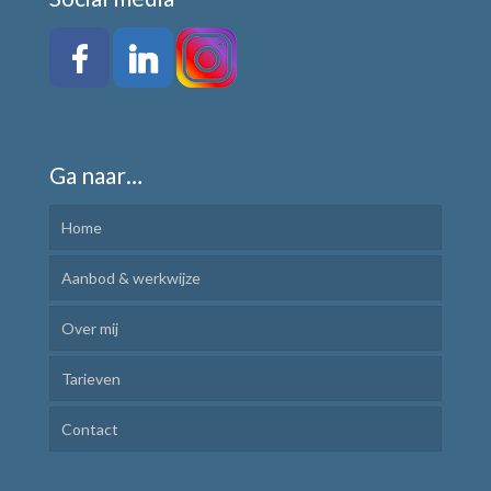
Ga naar…
Home
Aanbod & werkwijze
Over mij
Kindercoaching
Tarieven
Ik Leer Leren
Contact
Plannen en uitvoeren
Motivatie verhogen