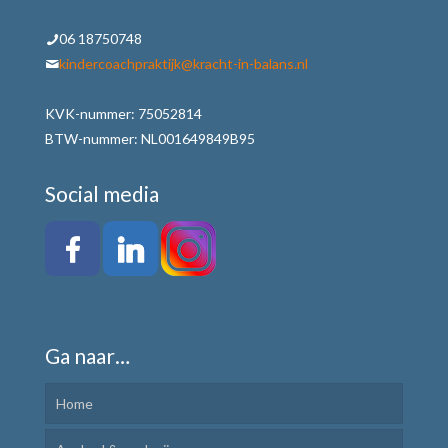
06 18750748
kindercoachpraktijk@kracht-in-balans.nl
KVK-nummer: 75052814
BTW-nummer: NL001649849B95
Social media
Ga naar…
Home