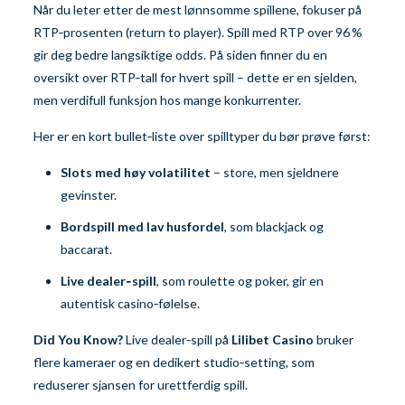
Når du leter etter de mest lønnsomme spillene, fokuser på
RTP‑prosenten (return to player). Spill med RTP over 96 %
gir deg bedre langsiktige odds. På siden finner du en
oversikt over RTP‑tall for hvert spill – dette er en sjelden,
men verdifull funksjon hos mange konkurrenter.
Her er en kort bullet‑liste over spilltyper du bør prøve først:
Slots med høy volatilitet
– store, men sjeldnere
gevinster.
Bordspill med lav husfordel
, som blackjack og
baccarat.
Live dealer‑spill
, som roulette og poker, gir en
autentisk casino‑følelse.
Did You Know?
Live dealer‑spill på
Lilibet Casino
bruker
flere kameraer og en dedikert studio‑setting, som
reduserer sjansen for urettferdig spill.