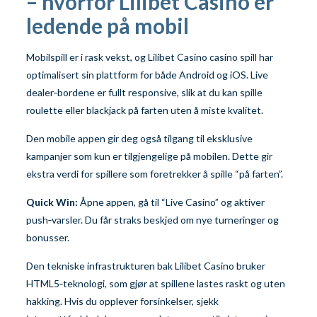
– hvorfor Lilibet Casino er
ledende på mobil
Mobilspill er i rask vekst, og Lilibet Casino casino spill har
optimalisert sin plattform for både Android og iOS. Live
dealer‑bordene er fullt responsive, slik at du kan spille
roulette eller blackjack på farten uten å miste kvalitet.
Den mobile appen gir deg også tilgang til eksklusive
kampanjer som kun er tilgjengelige på mobilen. Dette gir
ekstra verdi for spillere som foretrekker å spille “på farten”.
Quick Win:
Åpne appen, gå til “Live Casino” og aktiver
push‑varsler. Du får straks beskjed om nye turneringer og
bonusser.
Den tekniske infrastrukturen bak Lilibet Casino bruker
HTML5‑teknologi, som gjør at spillene lastes raskt og uten
hakking. Hvis du opplever forsinkelser, sjekk