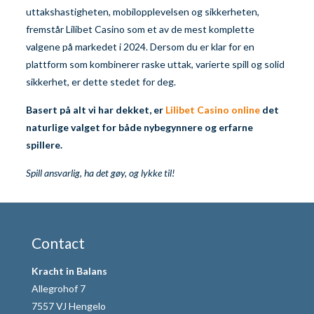
uttakshastigheten, mobilopplevelsen og sikkerheten,
fremstår Lilibet Casino som et av de mest komplette
valgene på markedet i 2024. Dersom du er klar for en
plattform som kombinerer raske uttak, varierte spill og solid
sikkerhet, er dette stedet for deg.
Basert på alt vi har dekket, er
Lilibet Casino online
det
naturlige valget for både nybegynnere og erfarne
spillere.
Spill ansvarlig, ha det gøy, og lykke til!
Contact
Kracht in Balans
Allegrohof 7
7557 VJ Hengelo