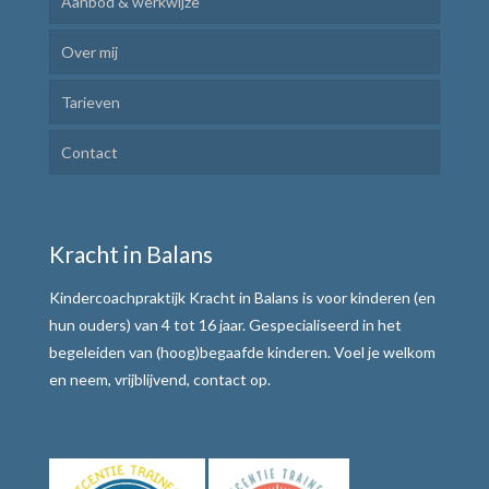
Aanbod & werkwijze
Over mij
Kindercoaching
Tarieven
Ik Leer Leren
Contact
Plannen en uitvoeren
Motivatie verhogen
Kracht in Balans
Weerbaar communiceren
Kindercoachpraktijk Kracht in Balans is voor kinderen (en
Werkwijze
hun ouders) van 4 tot 16 jaar. Gespecialiseerd in het
begeleiden van (hoog)begaafde kinderen. Voel je welkom
Alle teksten de baas
en neem, vrijblijvend, contact op.
Tafelmethode met stoplichtkaartjes