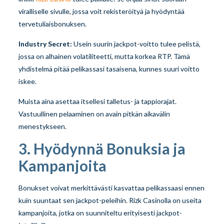
viralliselle sivulle, jossa voit rekisteröityä ja hyödyntää
tervetuliaisbonuksen.
Industry Secret:
Usein suurin jackpot-voitto tulee pelistä,
jossa on alhainen volatiliteetti, mutta korkea RTP. Tämä
yhdistelmä pitää pelikassasi tasaisena, kunnes suuri voitto
iskee.
Muista aina asettaa itsellesi talletus- ja tappiorajat.
Vastuullinen pelaaminen on avain pitkän aikavälin
menestykseen.
3. Hyödynnä Bonuksia ja
Kampanjoita
Bonukset voivat merkittävästi kasvattaa pelikassaasi ennen
kuin suuntaat sen jackpot-peleihin. Rizk Casinolla on useita
kampanjoita, jotka on suunniteltu erityisesti jackpot-