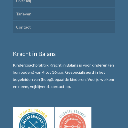
Over mij
Kindercoaching
Tarieven
Ik Leer Leren
Contact
Plannen en uitvoeren
Motivatie verhogen
Kracht in Balans
Weerbaar communiceren
Kindercoachpraktijk Kracht in Balans is voor kinderen (en
Werkwijze
hun ouders) van 4 tot 16 jaar. Gespecialiseerd in het
begeleiden van (hoog)begaafde kinderen. Voel je welkom
Alle teksten de baas
en neem, vrijblijvend, contact op.
Tafelmethode met stoplichtkaartjes