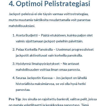
4. Optimoi Pelistrategiasi
Jackpot-peleissä ei ole täysin varmaa voittostrategiaa,
mutta muutamia taktiikoita noudattamalla voit parantaa
mahdollisuuksiasi.
Aseta Budjetti – Päätä etukäteen, kuinka paljon olet
valmis sijoittamaan jackpot-peleihin päivittäin.
Pelaa Korkeilla Panoksilla – Useimmat progressiiviset
jackpotit aktivoituvat vain korkeilla panoksilla.
Hyödynnä Ilmaispyöräytykset – Ne antavat
mahdollisuuden voittaa ilman omaa panosta.
Seuraa Jackpotin Kasvua – Jos jackpot on lähellä
historiallista maksimiarvoa, se voi olla hyvä hetki
panostaa.
Pro Tip:
Jos sinulla on rajoitettu bankroll, valitse pelit, joissa
on matala volatiliteetti ja keskikorkea panostaso. Tämä