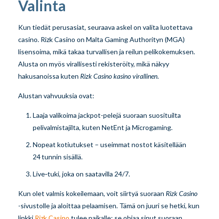
Valinta
Kun tiedät perusasiat, seuraava askel on valita luotettava
casino. Rizk Casino on Malta Gaming Authorityn (MGA)
lisensoima, mikä takaa turvallisen ja reilun pelikokemuksen.
Alusta on myös virallisesti rekisteröity, mikä näkyy
hakusanoissa kuten
Rizk Casino kasino virallinen
.
Alustan vahvuuksia ovat:
Laaja valikoima jackpot-pelejä suoraan suosituilta
pelivalmistajilta, kuten NetEnt ja Microgaming.
Nopeat kotiutukset – useimmat nostot käsitellään
24 tunnin sisällä.
Live‑tuki, joka on saatavilla 24/7.
Kun olet valmis kokeilemaan, voit siirtyä suoraan
Rizk Casino
-sivustolle ja aloittaa pelaamisen. Tämä on juuri se hetki, kun
linkki
Rizk Casino
tulee paikalle: se ohjaa sinut suoraan