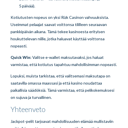
5 päivää).
Kotiutusten nopeus on yksi Rizk Casinon vahvuuksista.
Useimmat pelaajat saavat voittonsa tililleen seuraavan
pankkipäivän aikana. Tämä tekee kasinoesta erityisen
houkuttelevan niille, jotka haluavat käyttää voittonsa
nopeasti.
Quick Win:
Valitse e-wallet maksutavaksi, jos haluat
varmistaa, että kotiutus tapahtuu mahdollisimman nopeasti.
Lopuksi, muista tarkistaa, että valitsemasi maksutapa on
saatavilla omassa maassasi ja että kasino noudattaa
paikallisia säädöksiä. Tämä varmistaa, että pelikokemuksesi
on sujuva ja turvallinen.
Yhteenveto
Jackpot-pelit tarjoavat mahdollisuuden elämää mullistaviin