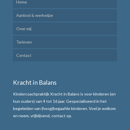
Home
Aanbod & werkwijze
Over mij
Kindercoaching
Tarieven
Ik Leer Leren
Contact
Plannen en uitvoeren
Motivatie verhogen
Kracht in Balans
Weerbaar communiceren
Kindercoachpraktijk Kracht in Balans is voor kinderen (en
Werkwijze
hun ouders) van 4 tot 16 jaar. Gespecialiseerd in het
begeleiden van (hoog)begaafde kinderen. Voel je welkom
Alle teksten de baas
en neem, vrijblijvend, contact op.
Tafelmethode met stoplichtkaartjes