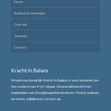
Home
Aanbod & werkwijze
Over mij
Kindercoaching
Tarieven
Ik Leer Leren
Contact
Plannen en uitvoeren
Motivatie verhogen
Kracht in Balans
Weerbaar communiceren
Kindercoachpraktijk Kracht in Balans is voor kinderen (en
Werkwijze
hun ouders) van 4 tot 16 jaar. Gespecialiseerd in het
begeleiden van (hoog)begaafde kinderen. Voel je welkom
Alle teksten de baas
en neem, vrijblijvend, contact op.
Tafelmethode met stoplichtkaartjes