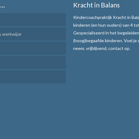
r…
Kracht in Balans
Kindercoachpraktijk Kracht in Bala
kinderen (en hun ouders) van 4 tot
Gespecialiseerd in het begeleide
 werkwijze
(hoog)begaafde kinderen. Voel je
rcoaching
neem, vrijblijvend, contact op.
r Leren
en en uitvoeren
atie verhogen
aar communiceren
ijze
teksten de baas