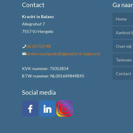
Contact
Ga naa
Kracht in Balans
Home
Allegrohof 7
7557 VJ Hengelo
Aanbod &
06 18750748
Over mij
Kinde
kindercoachpraktijk@kracht-in-balans.nl
Tarieven
Ik Lee
KVK-nummer: 75052814
Contact
Plann
BTW-nummer: NL001649849B95
Motiv
Social media
Weerb
Werkw
Alle 