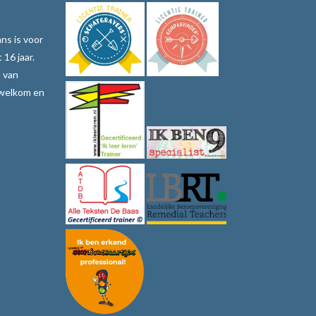
ns is voor
 16 jaar.
n van
 welkom en