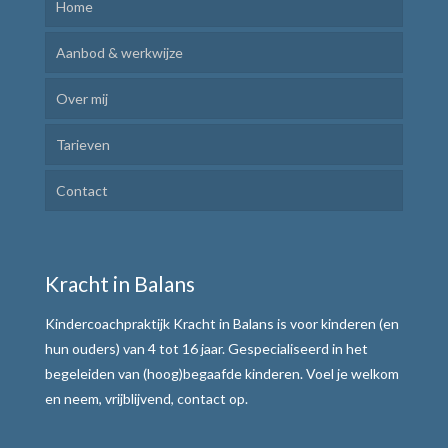
Home
Aanbod & werkwijze
Over mij
Kindercoaching
Tarieven
Ik Leer Leren
Contact
Plannen en uitvoeren
Motivatie verhogen
Kracht in Balans
Weerbaar communiceren
Kindercoachpraktijk Kracht in Balans is voor kinderen (en
Werkwijze
hun ouders) van 4 tot 16 jaar. Gespecialiseerd in het
begeleiden van (hoog)begaafde kinderen. Voel je welkom
Alle teksten de baas
en neem, vrijblijvend, contact op.
Tafelmethode met stoplichtkaartjes