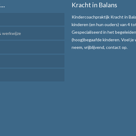
r…
Kracht in Balans
Kindercoachpraktijk Kracht in Bala
kinderen (en hun ouders) van 4 tot
Gespecialiseerd in het begeleide
 werkwijze
(hoog)begaafde kinderen. Voel je
rcoaching
neem, vrijblijvend, contact op.
r Leren
en en uitvoeren
atie verhogen
aar communiceren
ijze
teksten de baas