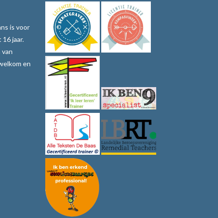
ns is voor
 16 jaar.
n van
 welkom en