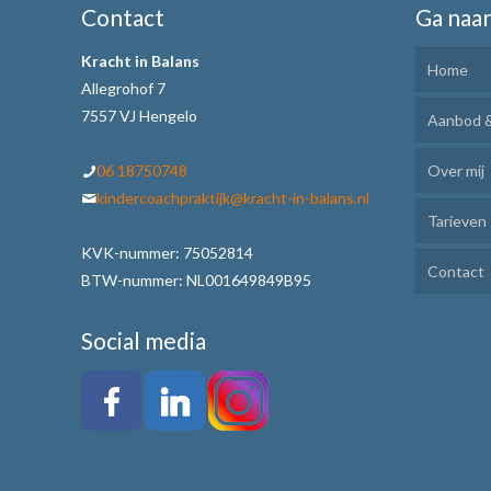
Contact
Ga naa
Kracht in Balans
Home
Allegrohof 7
7557 VJ Hengelo
Aanbod &
06 18750748
Over mij
Kinde
kindercoachpraktijk@kracht-in-balans.nl
Tarieven
Ik Lee
KVK-nummer: 75052814
Contact
Plann
BTW-nummer: NL001649849B95
Motiv
Social media
Weerb
Werkw
Alle 