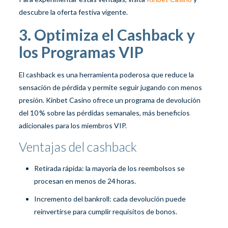
descubre la oferta festiva vigente.
3. Optimiza el Cashback y
los Programas VIP
El cashback es una herramienta poderosa que reduce la
sensación de pérdida y permite seguir jugando con menos
presión. Kinbet Casino ofrece un programa de devolución
del 10 % sobre las pérdidas semanales, más beneficios
adicionales para los miembros VIP.
Ventajas del cashback
Retirada rápida: la mayoría de los reembolsos se
procesan en menos de 24 horas.
Incremento del bankroll: cada devolución puede
reinvertirse para cumplir requisitos de bonos.