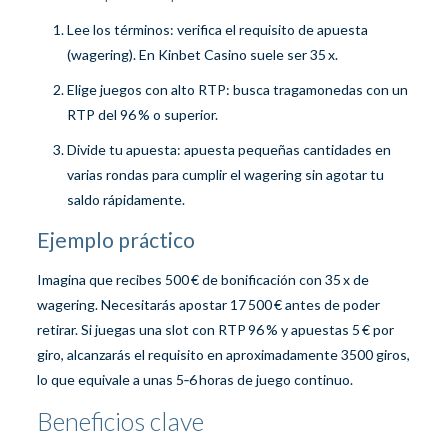
Lee los términos: verifica el requisito de apuesta
(wagering). En Kinbet Casino suele ser 35 x.
Elige juegos con alto RTP: busca tragamonedas con un
RTP del 96 % o superior.
Divide tu apuesta: apuesta pequeñas cantidades en
varias rondas para cumplir el wagering sin agotar tu
saldo rápidamente.
Ejemplo práctico
Imagina que recibes 500 € de bonificación con 35 x de
wagering. Necesitarás apostar 17 500 € antes de poder
retirar. Si juegas una slot con RTP 96 % y apuestas 5 € por
giro, alcanzarás el requisito en aproximadamente 3500 giros,
lo que equivale a unas 5‑6 horas de juego continuo.
Beneficios clave