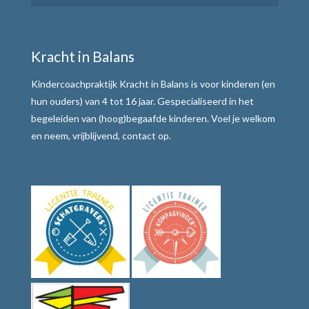
Motivatie verhogen
Kracht in Balans
Weerbaar communiceren
Kindercoachpraktijk Kracht in Balans is voor kinderen (en
Werkwijze
hun ouders) van 4 tot 16 jaar. Gespecialiseerd in het
begeleiden van (hoog)begaafde kinderen. Voel je welkom
Alle teksten de baas
en neem, vrijblijvend, contact op.
Tafelmethode met stoplichtkaartjes