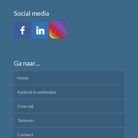
Social media
Ga naar…
Home
Aanbod & werkwijze
Over mij
Kindercoaching
Tarieven
Ik Leer Leren
Contact
Plannen en uitvoeren