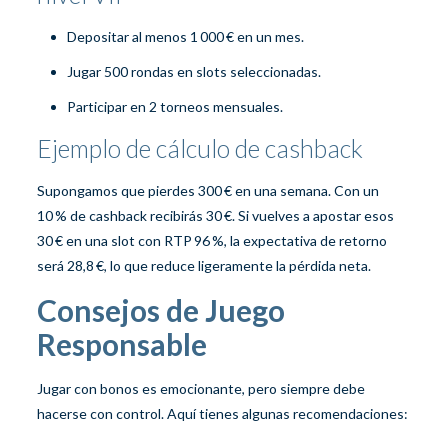
Depositar al menos 1 000 € en un mes.
Jugar 500 rondas en slots seleccionadas.
Participar en 2 torneos mensuales.
Ejemplo de cálculo de cashback
Supongamos que pierdes 300 € en una semana. Con un
10 % de cashback recibirás 30 €. Si vuelves a apostar esos
30 € en una slot con RTP 96 %, la expectativa de retorno
será 28,8 €, lo que reduce ligeramente la pérdida neta.
Consejos de Juego
Responsable
Jugar con bonos es emocionante, pero siempre debe
hacerse con control. Aquí tienes algunas recomendaciones: