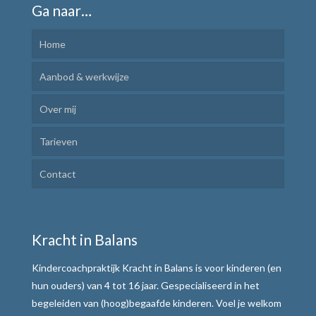
Ga naar…
Home
Aanbod & werkwijze
Over mij
Kindercoaching
Tarieven
Ik Leer Leren
Contact
Plannen en uitvoeren
Motivatie verhogen
Kracht in Balans
Weerbaar communiceren
Kindercoachpraktijk Kracht in Balans is voor kinderen (en
Werkwijze
hun ouders) van 4 tot 16 jaar. Gespecialiseerd in het
begeleiden van (hoog)begaafde kinderen. Voel je welkom
Alle teksten de baas