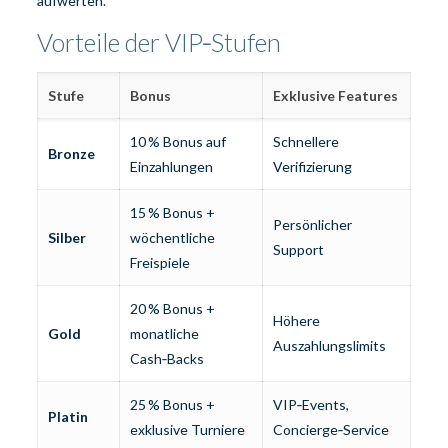
aufwerten.
Vorteile der VIP‑Stufen
Stufe
Bonus
Exklusive Features
10 % Bonus auf
Schnellere
Bronze
Einzahlungen
Verifizierung
15 % Bonus +
Persönlicher
Silber
wöchentliche
Support
Freispiele
20 % Bonus +
Höhere
Gold
monatliche
Auszahlungslimits
Cash‑Backs
25 % Bonus +
VIP‑Events,
Platin
exklusive Turniere
Concierge‑Service