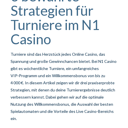
Strategien für
Turniere im N1
Casino
Turniere sind das Herzstück jedes Online Casino, das
Spannung und große Gewinnchancen bietet. Bei N1 Casino
gibt es wöchentliche Turniere, ein umfangreiches
VIP‑Programm und ein Willkommensbonus von bis zu
4 000 €. In diesem Artikel zeigen wir dir drei praxiserprobte
Strategien, mit denen du deine Turnierergebnisse deutlich
verbessern kannst. Dabei gehen wir auf die optimale
Nutzung des Willkommensbonus, die Auswahl der besten
Spielautomaten und die Vorteile des Live Casino-Bereichs
ein.