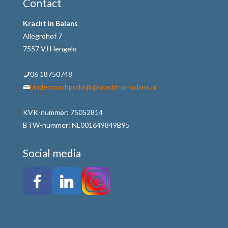
Contact
Kracht in Balans
Allegrohof 7
7557 VJ Hengelo
06 18750748
kindercoachpraktijk@kracht-in-balans.nl
KVK-nummer: 75052814
BTW-nummer: NL001649849B95
Social media