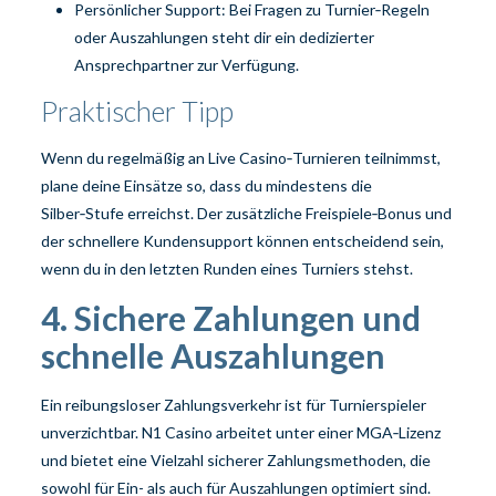
Persönlicher Support: Bei Fragen zu Turnier‑Regeln
oder Auszahlungen steht dir ein dedizierter
Ansprechpartner zur Verfügung.
Praktischer Tipp
Wenn du regelmäßig an Live Casino‑Turnieren teilnimmst,
plane deine Einsätze so, dass du mindestens die
Silber‑Stufe erreichst. Der zusätzliche Freispiele‑Bonus und
der schnellere Kundensupport können entscheidend sein,
wenn du in den letzten Runden eines Turniers stehst.
4. Sichere Zahlungen und
schnelle Auszahlungen
Ein reibungsloser Zahlungsverkehr ist für Turnierspieler
unverzichtbar. N1 Casino arbeitet unter einer MGA‑Lizenz
und bietet eine Vielzahl sicherer Zahlungsmethoden, die
sowohl für Ein- als auch für Auszahlungen optimiert sind.