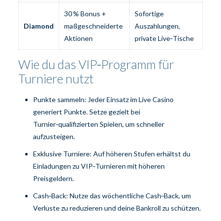
30 % Bonus +
Sofortige
Diamond
maßgeschneiderte
Auszahlungen,
Aktionen
private Live‑Tische
Wie du das VIP‑Programm für
Turniere nutzt
Punkte sammeln: Jeder Einsatz im Live Casino
generiert Punkte. Setze gezielt bei
Turnier‑qualifizierten Spielen, um schneller
aufzusteigen.
Exklusive Turniere: Auf höheren Stufen erhältst du
Einladungen zu VIP‑Turnieren mit höheren
Preisgeldern.
Cash‑Back: Nutze das wöchentliche Cash‑Back, um
Verluste zu reduzieren und deine Bankroll zu schützen.