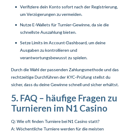
Verifiziere dein Konto sofort nach der Registrierung,
um Verzögerungen zu vermeiden.
Nutze E‑Wallets für Turnier‑Gewinne, da sie die
schnellste Auszahlung bieten.
Setze Limits im Account‑Dashboard, um deine
Ausgaben zu kontrollieren und
verantwortungsbewusst zu spielen.
Durch die Wahl der passenden Zahlungsmethode und das
rechtzeitige Durchführen der KYC‑Prüfung stellst du
sicher, dass du deine Gewinne schnell und sicher erhältst.
5. FAQ – häufige Fragen zu
Turnieren im N1 Casino
Q: Wie oft finden Turniere bei N1 Casino statt?
A: Wöchentliche Turniere werden für die meisten