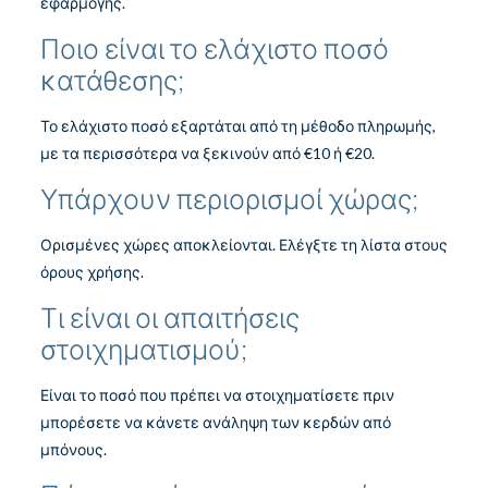
εφαρμογής.
Ποιο είναι το ελάχιστο ποσό
κατάθεσης;
Το ελάχιστο ποσό εξαρτάται από τη μέθοδο πληρωμής,
με τα περισσότερα να ξεκινούν από €10 ή €20.
Υπάρχουν περιορισμοί χώρας;
Ορισμένες χώρες αποκλείονται. Ελέγξτε τη λίστα στους
όρους χρήσης.
Τι είναι οι απαιτήσεις
στοιχηματισμού;
Είναι το ποσό που πρέπει να στοιχηματίσετε πριν
μπορέσετε να κάνετε ανάληψη των κερδών από
μπόνους.