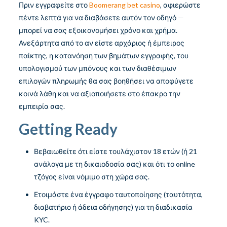
Πριν εγγραφείτε στο
Boomerang bet casino
, αφιερώστε
πέντε λεπτά για να διαβάσετε αυτόν τον οδηγό —
μπορεί να σας εξοικονομήσει χρόνο και χρήμα.
Ανεξάρτητα από το αν είστε αρχάριος ή έμπειρος
παίκτης, η κατανόηση των βημάτων εγγραφής, του
υπολογισμού των μπόνους και των διαθέσιμων
επιλογών πληρωμής θα σας βοηθήσει να αποφύγετε
κοινά λάθη και να αξιοποιήσετε στο έπακρο την
εμπειρία σας.
Getting Ready
Βεβαιωθείτε ότι είστε τουλάχιστον 18 ετών (ή 21
ανάλογα με τη δικαιοδοσία σας) και ότι το online
τζόγος είναι νόμιμο στη χώρα σας.
Ετοιμάστε ένα έγγραφο ταυτοποίησης (ταυτότητα,
διαβατήριο ή άδεια οδήγησης) για τη διαδικασία
KYC.