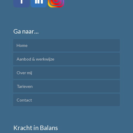
Ga naar…
Home
Aanbod & werkwijze
Over mij
Kindercoaching
Tarieven
Ik Leer Leren
Contact
Plannen en uitvoeren
Motivatie verhogen
Kracht in Balans
Weerbaar communiceren