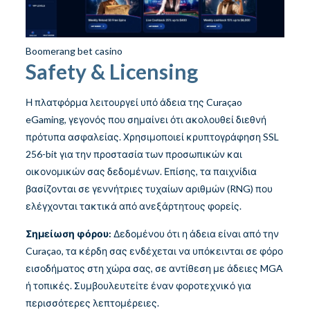
Boomerang bet casino
Safety & Licensing
Η πλατφόρμα λειτουργεί υπό άδεια της Curaçao
eGaming, γεγονός που σημαίνει ότι ακολουθεί διεθνή
πρότυπα ασφαλείας. Χρησιμοποιεί κρυπτογράφηση SSL
256-bit για την προστασία των προσωπικών και
οικονομικών σας δεδομένων. Επίσης, τα παιχνίδια
βασίζονται σε γεννήτριες τυχαίων αριθμών (RNG) που
ελέγχονται τακτικά από ανεξάρτητους φορείς.
Σημείωση φόρου:
Δεδομένου ότι η άδεια είναι από την
Curaçao, τα κέρδη σας ενδέχεται να υπόκεινται σε φόρο
εισοδήματος στη χώρα σας, σε αντίθεση με άδειες MGA
ή τοπικές. Συμβουλευτείτε έναν φοροτεχνικό για
περισσότερες λεπτομέρειες.