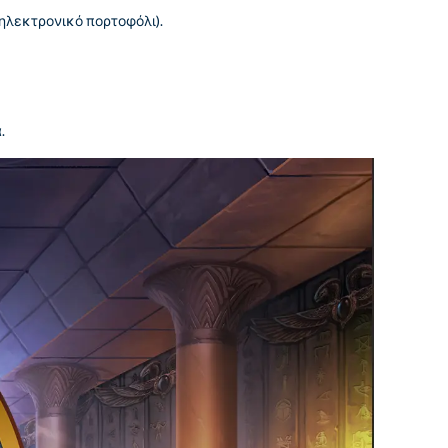
ηλεκτρονικό πορτοφόλι).
.