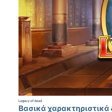
Legacy of dead
Βασικά χαρακτηριστικά 