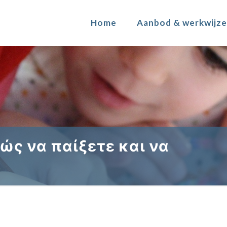
Home
Aanbod & werkwijze
Πώς να παίξετε και να