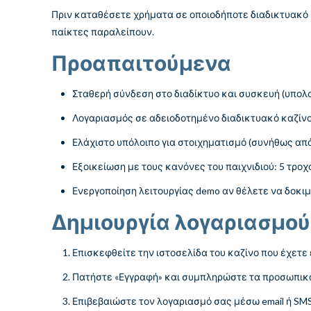
Πριν καταθέσετε χρήματα σε οποιοδήποτε διαδικτυακό κ
παίκτες παραλείπουν.
Προαπαιτούμενα
Σταθερή σύνδεση στο διαδίκτυο και συσκευή (υπολογι
Λογαριασμός σε αδειοδοτημένο διαδικτυακό καζίνο
Ελάχιστο υπόλοιπο για στοιχηματισμό (συνήθως από
Εξοικείωση με τους κανόνες του παιχνιδιού: 5 τρο
Ενεργοποίηση λειτουργίας demo αν θέλετε να δοκιμά
Δημιουργία λογαριασμού
Επισκεφθείτε την ιστοσελίδα του καζίνο που έχετε 
Πατήστε «Εγγραφή» και συμπληρώστε τα προσωπικά σ
Επιβεβαιώστε τον λογαριασμό σας μέσω email ή SMS