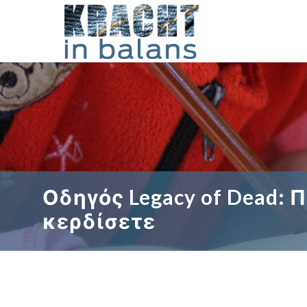
Οδηγός Legacy of Dead: 
κερδίσετε