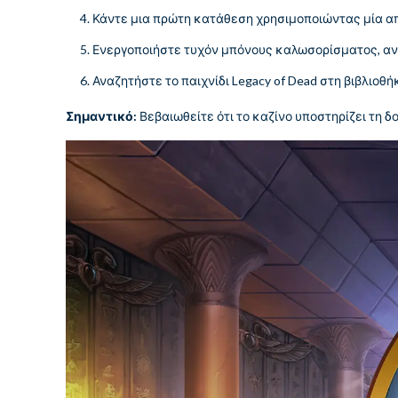
Κάντε μια πρώτη κατάθεση χρησιμοποιώντας μία απ
Ενεργοποιήστε τυχόν μπόνους καλωσορίσματος, αν 
Αναζητήστε το παιχνίδι Legacy of Dead στη βιβλιοθή
Σημαντικό:
Βεβαιωθείτε ότι το καζίνο υποστηρίζει τη δ