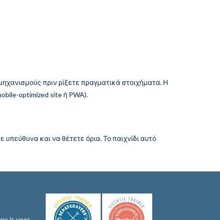
ς μηχανισμούς πριν ρίξετε πραγματικά στοιχήματα. Η
ile-optimized site ή PWA).
 υπεύθυνα και να θέτετε όρια. Το παιχνίδι αυτό
ns is voor